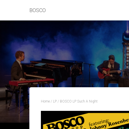
BOSCO
Home
/
LP
/ BOSCO LP Such A Night